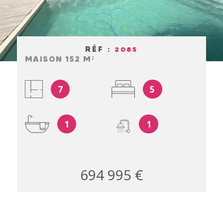
ESTIMAT
RÉF :
2085
MAISON 152 M²
NOTRE A
7
5
1
1
694 995 €