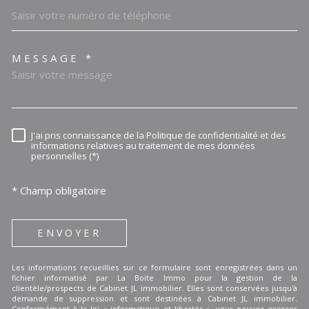
MESSAGE *
TRAD_MELTEM_VOREDEMAN
J'ai pris connaissance de la Politique de confidentialité et des
RÈGLEMENTATION
informations relatives au traitement de mes données
personnelles (*)
* Champ obligatoire
ENVOYER
Les informations recueillies sur ce formulaire sont enregistrées dans un
fichier informatisé par La Boite Immo pour la gestion de la
clientèle/prospects de Cabinet JL immobilier. Elles sont conservées jusqu'à
demande de suppression et sont destinées à Cabinet JL immobilier.
Conformément à la loi « informatique et libertés », vous pouvez exercer