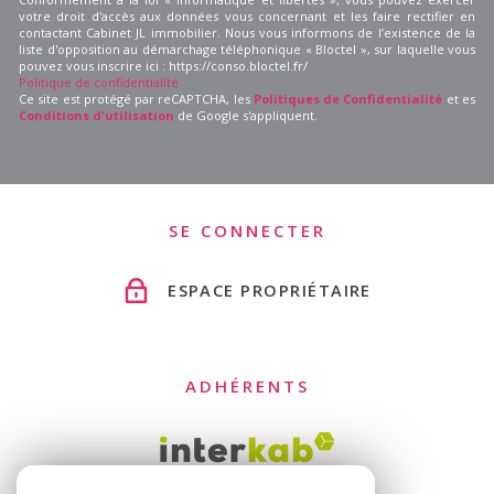
votre droit d'accès aux données vous concernant et les faire rectifier en
contactant Cabinet JL immobilier. Nous vous informons de l’existence de la
liste d'opposition au démarchage téléphonique « Bloctel », sur laquelle vous
pouvez vous inscrire ici : https://conso.bloctel.fr/
Politique de confidentialité
Ce site est protégé par reCAPTCHA, les
Politiques de Confidentialité
et es
Conditions d'utilisation
de Google s'appliquent.
SE CONNECTER
ESPACE PROPRIÉTAIRE
ADHÉRENTS