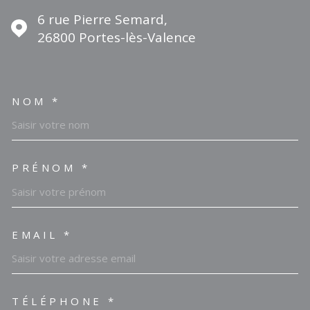
6 rue Pierre Semard,
26800
Portes-lès-Valence
NOM *
TRAD_MELTEM_VOSCOORDO
PRÉNOM *
EMAIL *
TÉLÉPHONE *