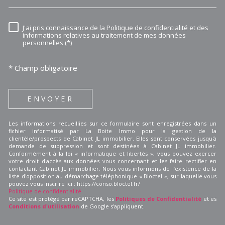
J'ai pris connaissance de la Politique de confidentialité et des
RÈGLEMENTATION
informations relatives au traitement de mes données
personnelles (*)
* Champ obligatoire
ENVOYER
Les informations recueillies sur ce formulaire sont enregistrées dans un
fichier informatisé par La Boite Immo pour la gestion de la
clientèle/prospects de Cabinet JL immobilier. Elles sont conservées jusqu'à
demande de suppression et sont destinées à Cabinet JL immobilier.
Conformément à la loi « informatique et libertés », vous pouvez exercer
votre droit d'accès aux données vous concernant et les faire rectifier en
contactant Cabinet JL immobilier. Nous vous informons de l’existence de la
liste d'opposition au démarchage téléphonique « Bloctel », sur laquelle vous
pouvez vous inscrire ici : https://conso.bloctel.fr/
Politique de confidentialité
Ce site est protégé par reCAPTCHA, les
Politiques de Confidentialité
et es
Conditions d'utilisation
de Google s'appliquent.