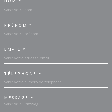
NOM *
TRAD_MELTEM_VOSCOORDO
PRÉNOM *
EMAIL *
TÉLÉPHONE *
MESSAGE *
TRAD_MELTEM_VOREDEMAN