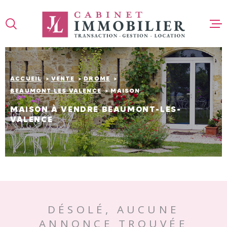
Aller
Aller
Aller
Aller
à
à
au
au
:
la
menu
contenu
recherche
principal
ACCUEIL
ACCUEIL
VENTE
DROME
BEAUMONT LES VALENCE
MAISON
VENTE
MAISON À VENDRE BEAUMONT-LES-
VALENCE
IMMO PR
LOCATIO
DÉSOLÉ, AUCUNE
GESTION
ANNONCE TROUVÉE