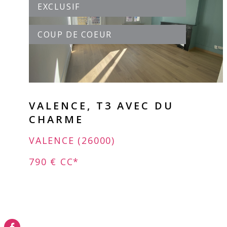
EXCLUSIF
VOIR LE BIEN
COUP DE COEUR
VALENCE, T3 AVEC DU
CHARME
VALENCE (26000)
790 €
CC*