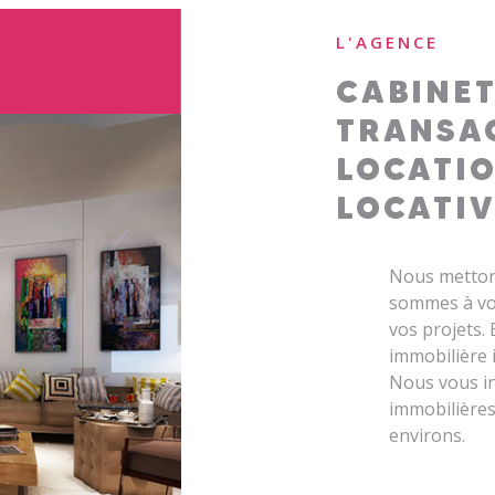
L'AGENCE
CABINET
TRANSAC
LOCATIO
LOCATIV
Nous mettons
sommes à vot
vos projets.
immobilière 
Nous vous in
immobilières
environs.