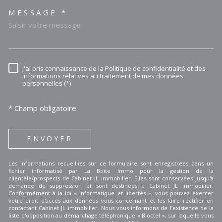
MESSAGE *
TRAD_MELTEM_VOREDEMAN
J'ai pris connaissance de la Politique de confidentialité et des
RÈGLEMENTATION
informations relatives au traitement de mes données
personnelles (*)
* Champ obligatoire
ENVOYER
Les informations recueillies sur ce formulaire sont enregistrées dans un
fichier informatisé par La Boite Immo pour la gestion de la
clientèle/prospects de Cabinet JL immobilier. Elles sont conservées jusqu'à
demande de suppression et sont destinées à Cabinet JL immobilier.
Conformément à la loi « informatique et libertés », vous pouvez exercer
votre droit d'accès aux données vous concernant et les faire rectifier en
contactant Cabinet JL immobilier. Nous vous informons de l’existence de la
liste d'opposition au démarchage téléphonique « Bloctel », sur laquelle vous