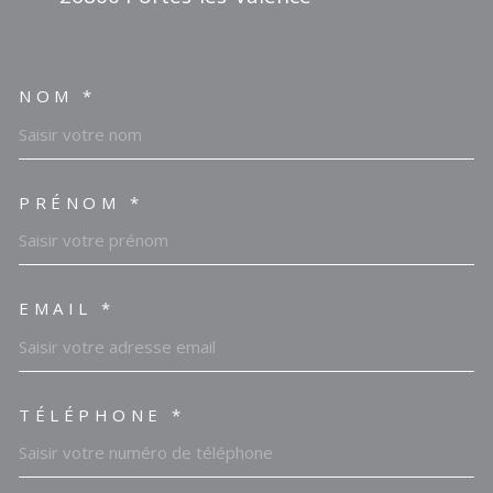
NOM *
TRAD_MELTEM_VOSCOORDO
PRÉNOM *
EMAIL *
TÉLÉPHONE *